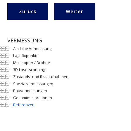
Vorheriger Beitrag: Überwachungsmessung
Nächster Beitrag: Unterd
Zurück
Weiter
VERMESSUNG
Amtliche Vermessung
Lagefixpunkte
Multikopter / Drohne
3D-Laserscanning
Zustands- und Rissaufnahmen
Spezialvermessungen
Bauvermessungen
Gesamtmeliorationen
Referenzen