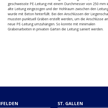
geschweisste PE-Leitung mit einem Durchmesser von 250 mm i
alte Leitung eingezogen und der Hohlraum zwischen den Leitun
wurde mit Beton hinterfüllt. Bei den Anschlüssen der Liegenscha
mussten punktuell Gräben erstellt werden, um die Anschlüsse an
neue PE-Leitung umzuhängen. So konnte mit minimalen
Grabenarbeiten in privaten Gärten die Leitung saniert werden.
eitung Stein AR / Hundwil Nach St.Gallen
rag: Abwassererschliessung In Gais AR
NFELDEN
ST. GALLEN