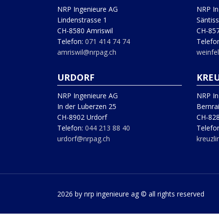
NRP Ingenieure AG
NRP In
Lindenstrasse 1
Säntiss
CH-8580 Amriswil
CH-857
Telefon:
071 414 74 74
Telefo
amriswil@nrpag.ch
weinfe
URDORF
KRE
NRP Ingenieure AG
NRP In
In der Luberzen 25
Bernra
CH-8902 Urdorf
CH-828
Telefon:
044 213 88 40
Telefo
urdorf@nrpag.ch
kreuzl
2026 by nrp ingenieure ag © all rights reserved