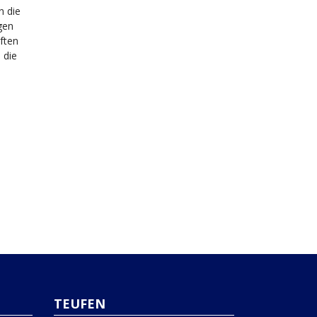
n die
gen
ften
 die
TEUFEN