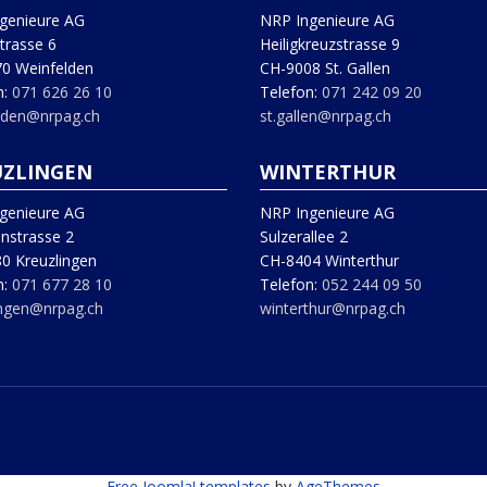
genieure AG
NRP Ingenieure AG
trasse 6
Heiligkreuzstrasse 9
0 Weinfelden
CH-9008 St. Gallen
n:
071 626 26 10
Telefon:
071 242 09 20
lden@nrpag.ch
st.gallen@nrpag.ch
UZLINGEN
WINTERTHUR
genieure AG
NRP Ingenieure AG
instrasse 2
Sulzerallee 2
0 Kreuzlingen
CH-8404 Winterthur
n:
071 677 28 10
Telefon:
052 244 09 50
ingen@nrpag.ch
winterthur@nrpag.ch
Free Joomla! templates
by
AgeThemes